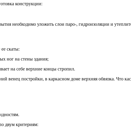
готовка конструкции:
ытия необходимо уложить слои паро-, гидроизоляции и утеплит
ее скаты:
ых ног на стены здания;
вает на себе верхние концы стропил.
ий венец постройки, в каркасном доме верхняя обвязка. Что кас
идностям.
по двум критериям: