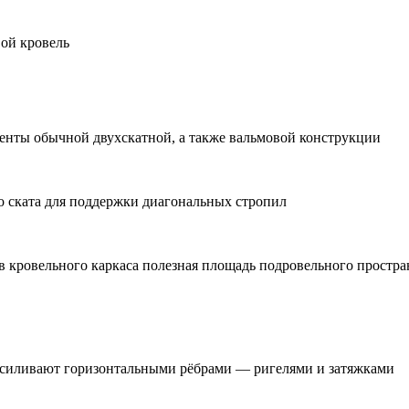
вой кровель
менты обычной двухскатной, а также вальмовой конструкции
о ската для поддержки диагональных стропил
в кровельного каркаса полезная площадь подровельного простр
 усиливают горизонтальными рёбрами — ригелями и затяжками