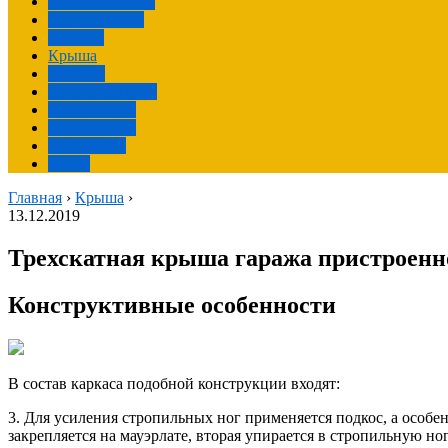
Отделка фасада
Окрашивание
Монтаж
Крыша
Изделия
Своими руками
Грунтование
Гипсокартон
Фундамент
Фасад
Главная
›
Крыша
›
13.12.2019
Трехскатная крыша гаража пристроенно
Конструктивные особенности
В состав каркаса подобной конструкции входят:
3. Для усиления стропильных ног применяется подкос, а особен
закрепляется на мауэрлате, вторая упирается в стропильную ног