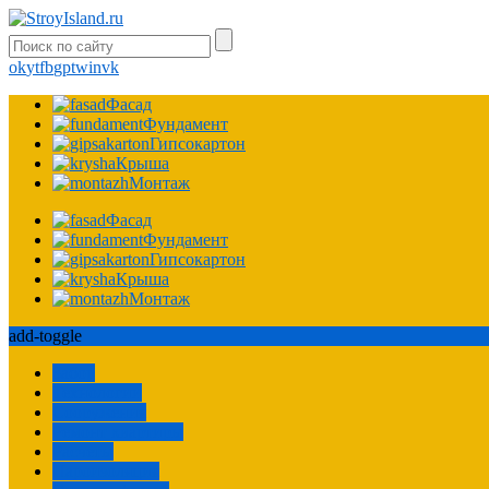
ok
yt
fb
gp
tw
in
vk
Фасад
Фундамент
Гипсокартон
Крыша
Монтаж
Фасад
Фундамент
Гипсокартон
Крыша
Монтаж
add-toggle
Забор
Технологии
Сооружения
Ремонт квартиры
Расчеты
Пароизоляция