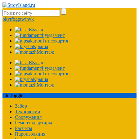
ok
yt
fb
gp
tw
in
vk
Фасад
Фундамент
Гипсокартон
Крыша
Монтаж
Фасад
Фундамент
Гипсокартон
Крыша
Монтаж
add-toggle
Забор
Технологии
Сооружения
Ремонт квартиры
Расчеты
Пароизоляция